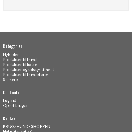
Kategorier
Nyheder
Produkter til hund
Produkter til katte
Produkter og udstyr til hest
Produkter til hundefører
Se mere
Din konto
Log ind
Opret bruger
Kontakt
BRUGSHUNDESHOPPEN
Nykøbingvej 77