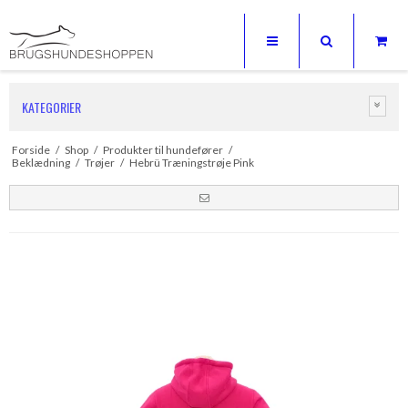
KATEGORIER
Forside
/
Shop
/
Produkter til hundefører
/
Beklædning
/
Trøjer
/
Hebrü Træningstrøje Pink