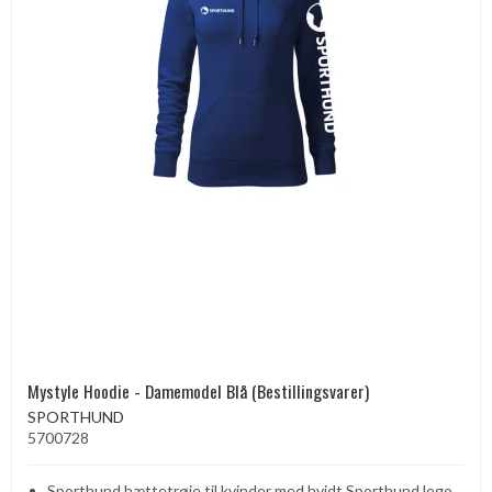
Mystyle Hoodie - Damemodel Blå (Bestillingsvarer)
SPORTHUND
5700728
Sporthund hættetrøje til kvinder med hvidt Sporthund logo