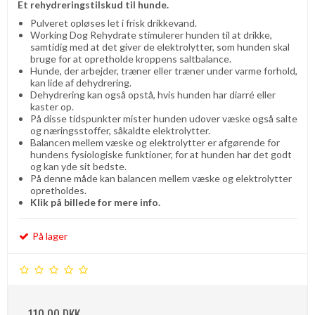
Et rehydreringstilskud til hunde.
Pulveret opløses let i frisk drikkevand.
Working Dog Rehydrate stimulerer hunden til at drikke,
samtidig med at det giver de elektrolytter, som hunden skal
bruge for at opretholde kroppens saltbalance.
Hunde, der arbejder, træner eller træner under varme forhold,
kan lide af dehydrering.
Dehydrering kan også opstå, hvis hunden har diarré eller
kaster op.
På disse tidspunkter mister hunden udover væske også salte
og næringsstoffer, såkaldte elektrolytter.
Balancen mellem væske og elektrolytter er afgørende for
hundens fysiologiske funktioner, for at hunden har det godt
og kan yde sit bedste.
På denne måde kan balancen mellem væske og elektrolytter
opretholdes.
Klik på billede for mere info.
På lager
110,00 DKK