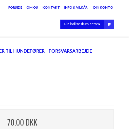
FORSIDE
OM OS
KONTAKT
INFO & VILKÅR
DIN KONTO
Din indkøbskurv er tom
R TIL HUNDEFØRER
FORSVARSARBEJDE
70,00 DKK