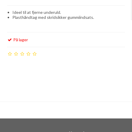
Ideel til at fjerne underuld.
Plasthåndtag med skridsikker gummiindsats.
På lager