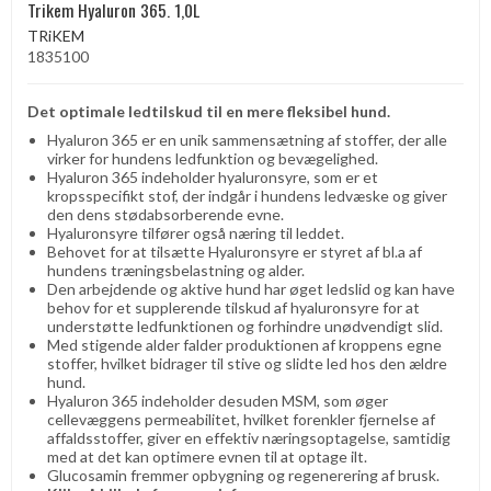
Trikem Hyaluron 365. 1,0L
TRiKEM
1835100
Det optimale ledtilskud til en mere fleksibel hund.
Hyaluron 365 er en unik sammensætning af stoffer, der alle
virker for hundens ledfunktion og bevægelighed.
Hyaluron 365 indeholder hyaluronsyre, som er et
kropsspecifikt stof, der indgår i hundens ledvæske og giver
den dens stødabsorberende evne.
Hyaluronsyre tilfører også næring til leddet.
Behovet for at tilsætte Hyaluronsyre er styret af bl.a af
hundens træningsbelastning og alder.
Den arbejdende og aktive hund har øget ledslid og kan have
behov for et supplerende tilskud af hyaluronsyre for at
understøtte ledfunktionen og forhindre unødvendigt slid.
Med stigende alder falder produktionen af ​​kroppens egne
stoffer, hvilket bidrager til stive og slidte led hos den ældre
hund.
Hyaluron 365 indeholder desuden MSM, som øger
cellevæggens permeabilitet, hvilket forenkler fjernelse af
affaldsstoffer, giver en effektiv næringsoptagelse, samtidig
med at det kan optimere evnen til at optage ilt.
Glucosamin fremmer opbygning og regenerering af brusk.