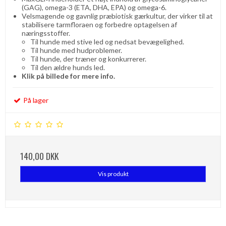
(GAG), omega-3 (ETA, DHA, EPA) og omega-6.
Velsmagende og gavnlig præbiotisk gærkultur, der virker til at
stabilisere tarmfloraen og forbedre optagelsen af ​​
næringsstoffer.
Til hunde med stive led og nedsat bevægelighed.
Til hunde med hudproblemer.
Til hunde, der træner og konkurrerer.
Til den ældre hunds led.
Klik på billede for mere info.
På lager
140,00 DKK
Vis produkt