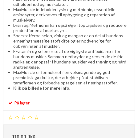
udholdenhed og muskulatur.
MaxMuscle indeholder lysin og methionin, essentielle
aminosyrer, der kræves til opbygning og reparation af
muskelvæv.
Lysin og Methionin kan også øge iltoptagelsen og reducere
produktionen af ​​mælkesyre.
Sporstofferne selen, zink og mangan er en del af hundens
ernæringsmæssige stofskifte og er nødvendige for
opbygningen af ​​muskler.
E-vitamin og selen er to af de vigtigste antioxidanter for
hundens muskler. Sammen nedbryder og renser de de frie
radikaler, der opstår i hundens muskler ved træning og hård
anstrengelse.
MaxMuscle er formuleret i en velsmagende og god
præbiotisk gærkultur, der arbejder på at stabilisere
tarmfloraen og forbedre optagelsen af ​​næringsstoffer.
Klik på billede for mere info.
På lager
110,00 DKK