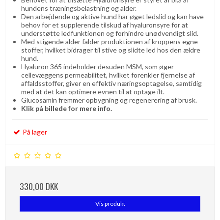
hundens træningsbelastning og alder.
Den arbejdende og aktive hund har øget ledslid og kan have
behov for et supplerende tilskud af hyaluronsyre for at
understøtte ledfunktionen og forhindre unødvendigt slid.
Med stigende alder falder produktionen af ​​kroppens egne
stoffer, hvilket bidrager til stive og slidte led hos den ældre
hund.
Hyaluron 365 indeholder desuden MSM, som øger
cellevæggens permeabilitet, hvilket forenkler fjernelse af
affaldsstoffer, giver en effektiv næringsoptagelse, samtidig
med at det kan optimere evnen til at optage ilt.
Glucosamin fremmer opbygning og regenerering af brusk.
Klik på billede for mere info.
På lager
330,00 DKK
Vis produkt