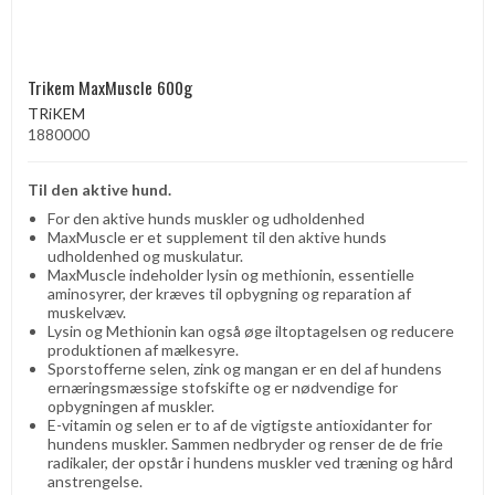
Trikem MaxMuscle 600g
TRiKEM
1880000
Til den aktive hund.
For den aktive hunds muskler og udholdenhed
MaxMuscle er et supplement til den aktive hunds
udholdenhed og muskulatur.
MaxMuscle indeholder lysin og methionin, essentielle
aminosyrer, der kræves til opbygning og reparation af
muskelvæv.
Lysin og Methionin kan også øge iltoptagelsen og reducere
produktionen af ​​mælkesyre.
Sporstofferne selen, zink og mangan er en del af hundens
ernæringsmæssige stofskifte og er nødvendige for
opbygningen af ​​muskler.
E-vitamin og selen er to af de vigtigste antioxidanter for
hundens muskler. Sammen nedbryder og renser de de frie
radikaler, der opstår i hundens muskler ved træning og hård
anstrengelse.