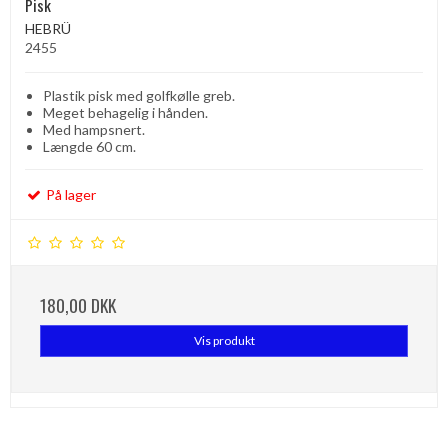
Pisk
HEBRÜ
2455
Plastik pisk med golfkølle greb.
Meget behagelig i hånden.
Med hampsnert.
Længde 60 cm.
På lager
180,00 DKK
Vis produkt