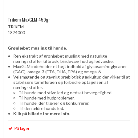
Trikem MaxGLM 450gr
TRiKEM
1874000
Grønlæbet musling til hunde.
Ren ekstrakt af grønlæbet musling med naturlige
næringsstoffer til brusk, bindevæv, hud og ledvæske.
MaxGLM indeholder et højt indhold af glycosaminoglycaner
(GAG), omega-3 (ETA, DHA, EPA) og omega-6.
Velsmagende og gavnlig præbiotisk gærkultur, der virker til at
stabilisere tarmfloraen og forbedre optagelsen af ​​
næringsstoffer.
Til hunde med stive led og nedsat bevægelighed.
Til hunde med hudproblemer.
Til hunde, der træner og konkurrerer.
Til den ældre hunds led.
Klik på billede for mere info.
På lager