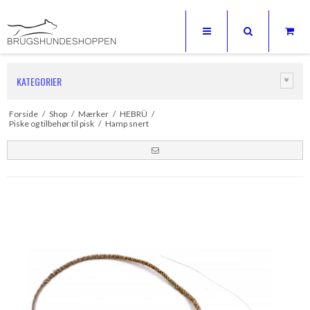
KATEGORIER
Forside
/
Shop
/
Mærker
/
HEBRÜ
/
Piske og tilbehør til pisk
/
Hamp snert