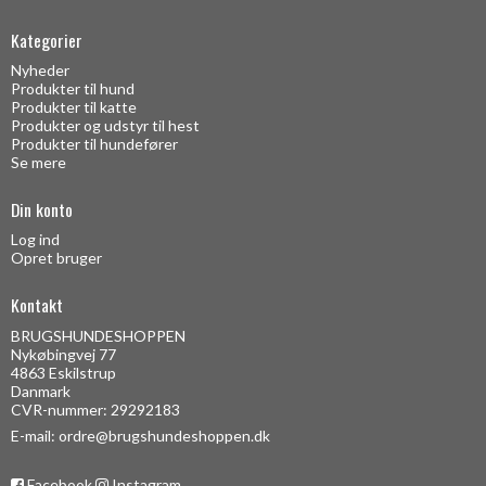
Kategorier
Nyheder
Produkter til hund
Produkter til katte
Produkter og udstyr til hest
Produkter til hundefører
Se mere
Din konto
Log ind
Opret bruger
Kontakt
BRUGSHUNDESHOPPEN
Nykøbingvej 77
4863 Eskilstrup
Danmark
CVR-nummer: 29292183
E-mail
:
ordre@brugshundeshoppen.dk
Facebook
Instagram