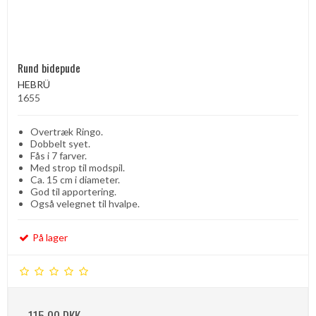
Rund bidepude
HEBRÜ
1655
Overtræk Ringo.
Dobbelt syet.
Fås i 7 farver.
Med strop til modspil.
Ca. 15 cm i diameter.
God til apportering.
Også velegnet til hvalpe.
På lager
115,00 DKK