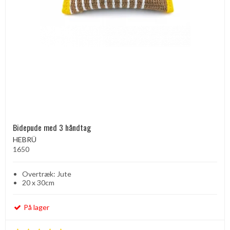
Bidepude med 3 håndtag
HEBRÜ
1650
Overtræk: Jute
20 x 30cm
På lager