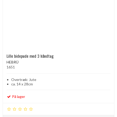
Lille bidepude med 3 håndtag
HEBRÜ
1651
Overtræk: Jute
ca. 14 x 28cm
På lager