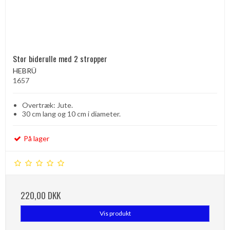
Stor biderulle med 2 stropper
HEBRÜ
1657
Overtræk: Jute.
30 cm lang og 10 cm i diameter.
På lager
220,00 DKK
Vis produkt