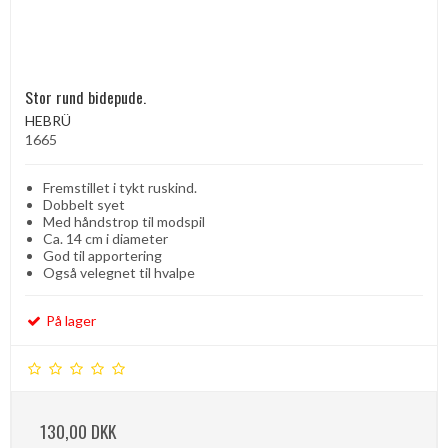
Stor rund bidepude.
HEBRÜ
1665
Fremstillet i tykt ruskind.
Dobbelt syet
Med håndstrop til modspil
Ca. 14 cm i diameter
God til apportering
Også velegnet til hvalpe
På lager
130,00 DKK