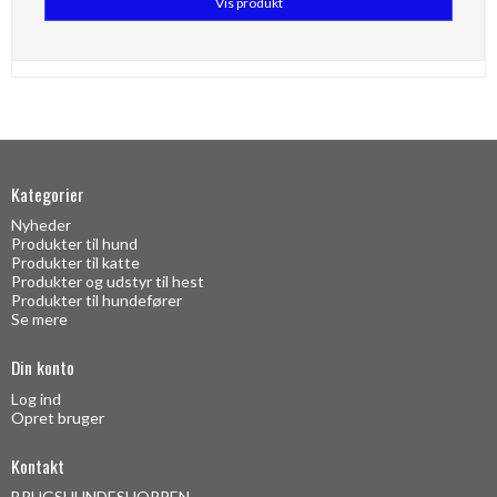
Vis produkt
Kategorier
Nyheder
Produkter til hund
Produkter til katte
Produkter og udstyr til hest
Produkter til hundefører
Se mere
Din konto
Log ind
Opret bruger
Kontakt
BRUGSHUNDESHOPPEN