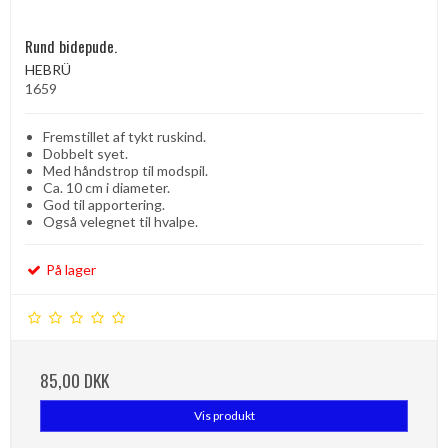
Rund bidepude.
HEBRÜ
1659
Fremstillet af tykt ruskind.
Dobbelt syet.
Med håndstrop til modspil.
Ca. 10 cm i diameter.
God til apportering.
Også velegnet til hvalpe.
På lager
85,00 DKK
Vis produkt