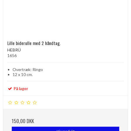
Lille biderulle med 2 håndtag.
HEBRÜ
1656
Overtræk: Ringo
12 x 10 cm.
På lager
150,00 DKK