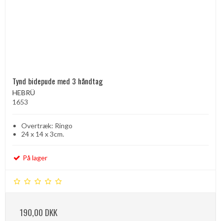
Tynd bidepude med 3 håndtag
HEBRÜ
1653
Overtræk: Ringo
24 x 14 x 3cm.
På lager
190,00 DKK